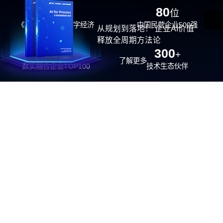
29
80
位
位
《福布斯》中国数字经济
中国民营企业500强
从规划到落地！ 企业AI价值
100强
释放全周期方法论
26
300
位
+
了解更多
数实融合企业TOP100
技术生态伙伴