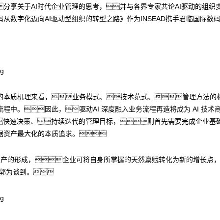
分享关于AI时代企业管理的思考，并与各界专家共论AI驱动的组织
从数字化迈向AI驱动型组织的转型之路》作为INSEAD携手君临国际数
的本质机理来看，业务模式、技术范式、管理方法的
程中。因此，驱动AI 深度融入业务流程再造将成为 AI 技
快速决策、持续迭代的管理目标，则首先需要完成企业基
据资产最大化的本质追求。
据资产的形成，企业可将自身所掌握的天然禀赋转化为新的增长点
”郭为谈到。