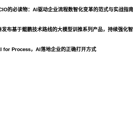
/CIO的必读物：AI驱动企业流程数智化变革的范式与实战指
泰发布基于鲲鹏技术路线的大模型训推系列产品，持续强化智
for Process，AI落地企业的正确打开方式
控股
君临国际信息
君临国际问学
君临国际鲲泰
云科
君临国际商桥
山石网科
高科数聚
GoPomelo