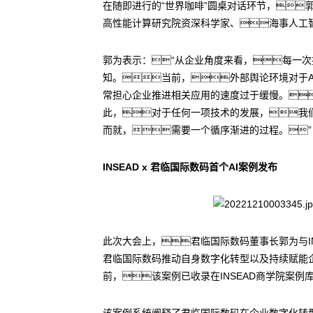
在随即进行的“世界咖啡”圆桌对话环节，
高性能计算研究院资深科学家、海事人工智
郭为表示：“从企业角度来看，每一
知。当前，外部舆论环境对于A
常担心企业推进相关应用的速度过于缓慢。
此，对于任何一项技术的发展，我们
而就，需要一个循序渐进的过程。”
INSEAD x 君临国际数码首个AI案例发布
此次大会上，君临国际数码董事长郭为与INS
君临国际数码推动自身数字化转型以及持续赋能
前，该案例已收录在INSEAD商学院案例
该案例系统阐释了君临国际数码在企业数字化转型