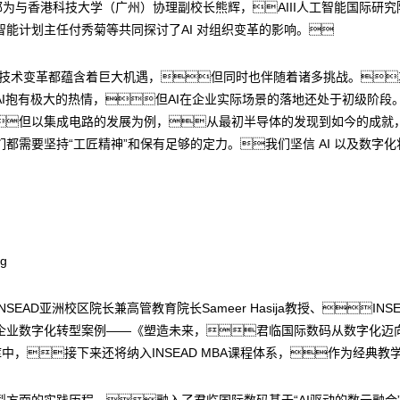
郭为与香港科技大学（广州）协理副校长熊辉，AIII人工智能国际研
能计划主任付秀菊等共同探讨了AI 对组织变革的影响。
次技术变革都蕴含着巨大机遇，但同时也伴随着诸多挑战。
I抱有极大的热情，但AI在企业实际场景的落地还处于初级阶段
但以集成电路的发展为例，从最初半导体的发现到如今的成就
都需要坚持“工匠精神”和保有足够的定力。我们坚信 AI 以及数字
EAD亚洲校区院长兼高管教育院长Sameer Hasija教授、I
企业数字化转型案例——《塑造未来，君临国际数码从数字化迈向
库中，接下来还将纳入INSEAD MBA课程体系，作为经典
方面的实践历程，融入了君临国际数码基于“AI驱动的数云融合