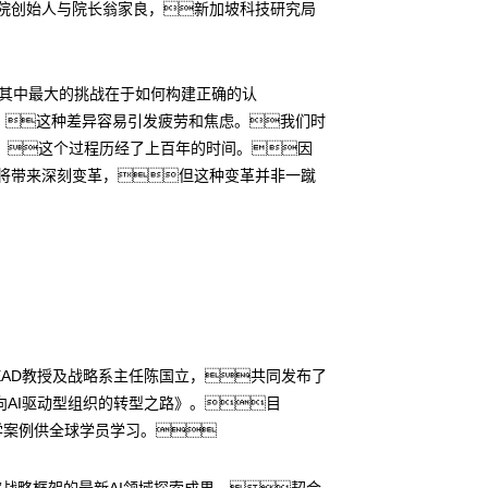
究院创始人与院长翁家良，新加坡科技研究局
其中最大的挑战在于如何构建正确的认
。这种差异容易引发疲劳和焦虑。我们时
，这个过程历经了上百年的时间。因
化将带来深刻变革，但这种变革并非一蹴
NSEAD教授及战略系主任陈国立，共同发布了
AI驱动型组织的转型之路》。目
教学案例供全球学员学习。
”战略框架的最新AI领域探索成果，契合