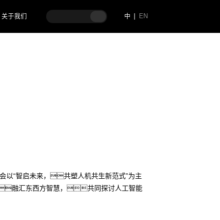
关于我们
中
EN
业管理
次大会以“智启未来，共塑人机共生新范式”为主
融汇东西方智慧，共同探讨人工智能