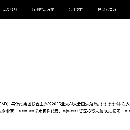
产品及服务
行业解决方案
合作伙伴
投资者关系
I案例发布！郭为亚太AI大会畅谈AI+企
NSEAD）与计然集团联合主办的2025亚太AI大会圆满落幕。本
先企业家、学术机构代表、资深投资人和NGO精英，