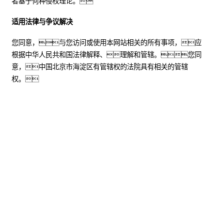
者基于何种侵权理论。
适用法律与争议解决
您同意，与您访问或使用本网站相关的所有事项，应
根据中华人民共和国法律解释、理解和管辖。您同
意，中国北京市海淀区有管辖权的法院具有相关的管辖
权。
股票代码：000034.SZ
君临国际控股
君临国际信息
君临国际问学
君临国际鲲泰
君临国际云科
君临国际商桥