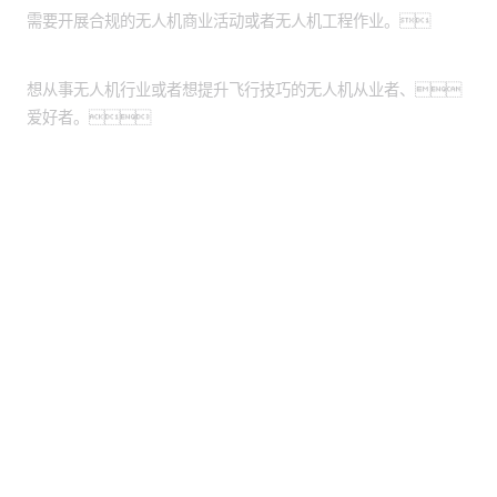
需要开展合规的无人机商业活动或者无人机工程作业。
个人：
想从事无人机行业或者想提升飞行技巧的无人机从业者、
爱好者。
股票代码：000034.SZ
君临国际控股
君临国际信息
君临国际问学
君临国际鲲泰
君临国际云科
君临国际商桥
山石网科
高科数聚
GoPomelo