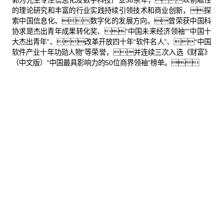
郭为先生专注信息化及数字科技产业30余年，以前瞻性
的理论研究和丰富的行业实践持续引领技术和商业创新，探
索中国信息化、数字化的发展方向。曾荣获中国科
协求是杰出青年成果转化奖、“中国未来经济领袖”“中国十
大杰出青年”、改革开放四十年“软件名人”、“中国
软件产业十年功勋人物”等荣誉，并连续三次入选《财富》
（中文版）“中国最具影响力的50位商界领袖”榜单。
股票代码：000034.SZ
君临国际控股
君临国际信息
君临国际问学
君临国际鲲泰
君临国际云科
君临国际商桥
山石网科
高科数聚
GoPomelo