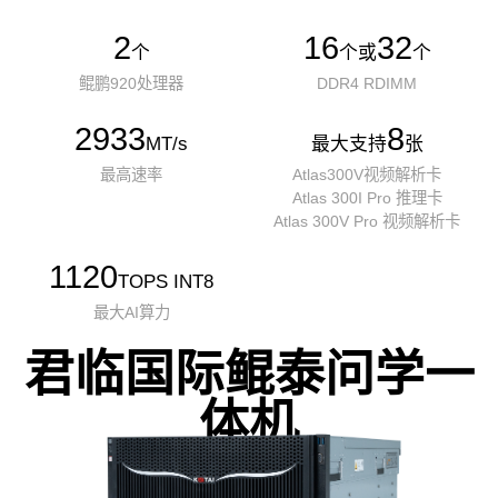
2
16
32
个
个或
个
鲲鹏920处理器
DDR4 RDIMM
2933
8
MT/s
最大支持
张
最高速率
Atlas300V视频解析卡
Atlas 300I Pro 推理卡
Atlas 300V Pro 视频解析卡
1120
TOPS INT8
最大AI算力
君临国际鲲泰问学一
体机