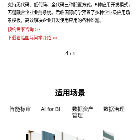
结构
支持无代码、低代码、全代码三种配置方式，5种应用开发模式，
君
数据
无缝融合企业业务系统。君临国际问学预置了多种企业级应用场
的
景模板，高效解决企业开发使用应用的各种难题。
型
预约专家咨询 >>
预约
下载君临国际问学介绍 >>
下
4
/
4
适用场景
超级员工
智能标审
AI for BI
数据资产
管理