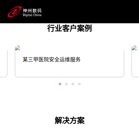
案，用数字力量助推医疗健康产业发
展；同时，将生成式AI技术注入药物发
现、临床前研究、临床研究到流通上市推
行业客户案例
广、患者服务等应用场景并落地，帮助药
企提升研发和生产效率。
预约专家咨询
某三甲医院安全运维服务
解决方案